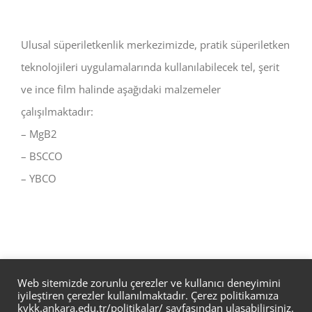
Ulusal süperiletkenlik merkezimizde, pratik süperiletken
teknolojileri uygulamalarında kullanılabilecek tel, şerit
ve ince film halinde aşağıdaki malzemeler
çalışılmaktadır:
– MgB2
– BSCCO
– YBCO
Web sitemizde zorunlu çerezler ve kullanıcı deneyimini
iyileştiren çerezler kullanılmaktadır. Çerez politikamıza
kvkk.ankara.edu.tr/politikalar/
sayfasından ulaşabilirsiniz.